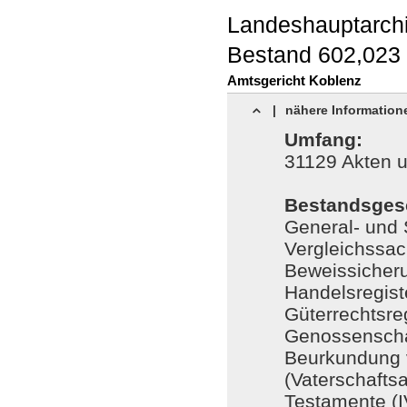
Landeshauptarch
Bestand 602,023
Amtsgericht Koblenz
|
nähere Information
Umfang:
31129 Akten 
Bestandsgesc
General- und 
Vergleichssac
Beweissicherun
Handelsregist
Güterrechtsreg
Genossenschaf
Beurkundung 
(Vaterschaftsa
Testamente (I